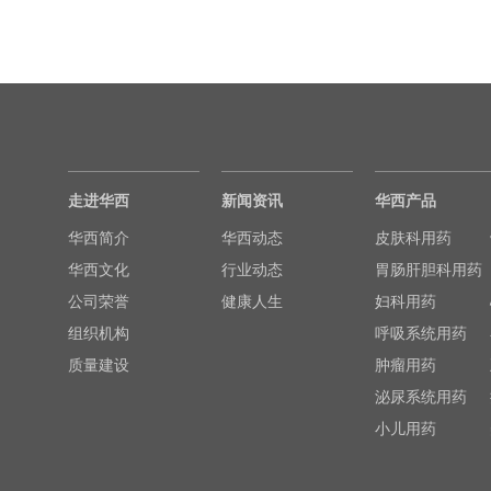
走进华西
新闻资讯
华西产品
华西简介
华西动态
皮肤科用药
华西文化
行业动态
胃肠肝胆科用药
公司荣誉
健康人生
妇科用药
组织机构
呼吸系统用药
质量建设
肿瘤用药
泌尿系统用药
小儿用药