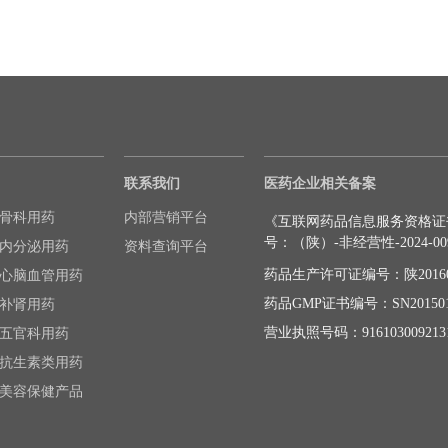
联系我们
医药企业相关备案
骨科用药
内部营销平台
《互联网药品信息服务资格证
号：（陕）-非经营性-2024-00
内分泌用药
资料查询平台
药品生产许可证编号：陕20160
心脑血管用药
药品GMP证书编号：SN201501
补肾用药
营业执照号码：9161030092131
五官科用药
抗生素类用药
美容保健产品