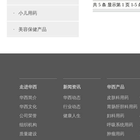
共 5 条 显示第 1 页 1-5 
· 小儿用药
· 美容保健产品
走进华西
新闻资讯
华西产品
华西简介
华西动态
皮肤科用药
华西文化
行业动态
胃肠肝胆科用药
公司荣誉
健康人生
妇科用药
组织机构
呼吸系统用药
质量建设
肿瘤用药