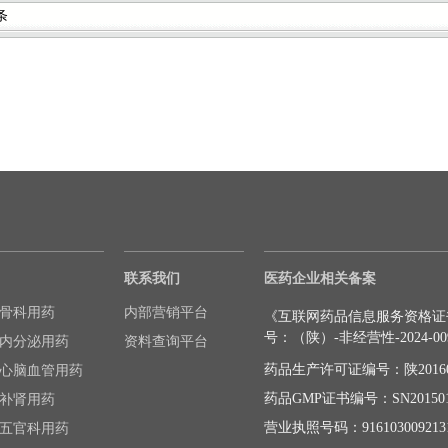
条
联系我们
医药企业相关备案
骨科用药
内部营销平台
《互联网药品信息服务资格证
号：（陕）-非经营性-2024-00
内分泌用药
资料查询平台
药品生产许可证编号：陕20160
心脑血管用药
药品GMP证书编号：SN201501
补肾用药
营业执照号码：9161030092131
五官科用药